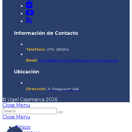
Información de Contacto
Teléfono:
076- 283294
Email:
tramitedocumentario@ugelcajamarca.gob.pe
Ubicación
Dirección
Jr. Pisagua N° 466
© Ugel Cajamarca 2026
Close Menu
Close Menu
Inicio