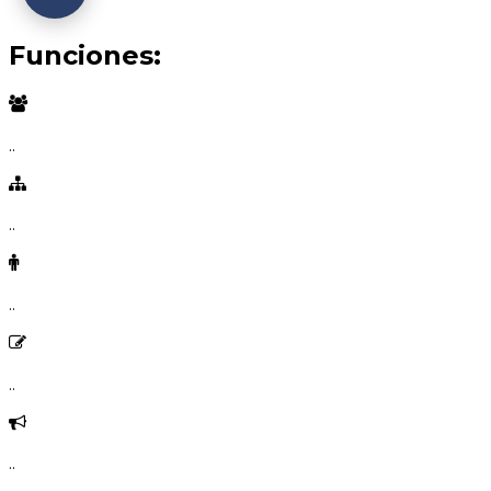
Funciones:
..
..
..
..
..